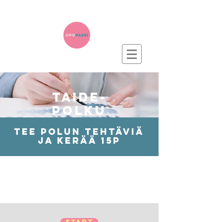
taide-
polku
tee POLUN TEHTÄVIÄ
JA KERÄÄ 15p
START