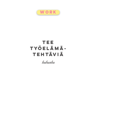
work
tee
työelämä-
tehtäviä
tutustu
unelmat
todeksi 2p