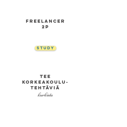
freelancer
2p
study
tee
korkeakoulu-
tehtäviä
kurkista