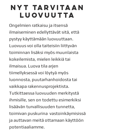
Nyt Tarvitaan
LUOVUUTTA
Ongelmien ratkaisu ja itsensä
ilmaiseminen edellyttävät sitä, että
pystyy käyttämään luovuuttaan.
Luovuus voi olla taiteisiin liittyvän
toiminnan lisäksi myös muunlaista
kokeilemista, mielen leikkiä tai
ilmaisua. Luova tila arjen
tiimellyksessä voi löytyä myös
luonnosta, puutarhanhoidosta tai
vaikkapa rakennusprojektista.
Tutkittaessa luovuuden merkitystä
ihmisille, sen on todettu esimerkiksi
lisäävän turvallisuuden tunnetta,
toimivan puskurina vastoinkäymisissä
ja auttavan meitä ottamaan käyttöön
potentiaaliamme.