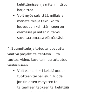
kehittämiseen ja miten niitä voi
h
arjoittaa.
Voit myös selvittää, millaisia
menetelmiä ja tekniikoita
luovuuden
kehittämiseen on
olemassa ja miten niitä voi
soveltaa omassa elämässäsi.
4.
Suunnittele ja toteuta luovuutta
vaativa projekti tai te
htävä. Liitä
tuotos, video, kuva tai muu toteutus
vastaukseen.
Voit esimerkiksi keksiä uuden
tuotteen tai palvelun, luoda
jonkinlaisen esityksen tai
taiteellisen teoksen tai kehittää
uuden liiketoimintamallin.