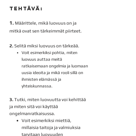
TEHTÄVÄ:
1.
Määrittele, mikä luovuus on ja
mitkä ovat sen tärkeimmät piirteet.
2.
Selitä miksi luovuus on tärkeää.
Voit esimerkiksi pohtia, miten
luovuus auttaa meitä
ratkaisemaan ongelmia ja luomaan
uusia ideoita ja mikä rooli sillä on
ihmisten elämässä ja
yhteiskunnassa.
3.
Tutki, miten luovuutta voi kehittää
ja miten sitä voi käyttää
ongelmanratkaisussa.
Voit esimerkiksi miettiä,
millaisia taitoja ja valmiuksia
tarvitaan luovuuden