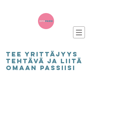
TEe yrittäjyys
tehtävä ja liitä
omaan passiisi
ansaitse 2
pistettä