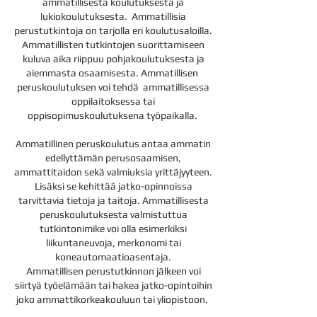
ammatillisesta koulutuksesta ja
lukiokoulutuksesta. Ammatillisia
perustutkintoja on tarjolla eri koulutusaloilla.
Ammatillisten tutkintojen suorittamiseen
kuluva aika riippuu pohjakoulutuksesta ja
aiemmasta osaamisesta. Ammatillisen
peruskoulutuksen voi tehdä ammatillisessa
oppilaitoksessa tai
oppisopimuskoulutuksena työpaikalla.
Ammatillinen peruskoulutus antaa ammatin
edellyttämän perusosaamisen,
ammattitaidon sekä valmiuksia yrittäjyyteen.
Lisäksi se kehittää jatko-opinnoissa
tarvittavia tietoja ja taitoja. Ammatillisesta
peruskoulutuksesta valmistuttua
tutkintonimike voi olla esimerkiksi
liikuntaneuvoja, merkonomi tai
koneautomaatioasentaja.
Ammatillisen perustutkinnon jälkeen voi
siirtyä työelämään tai hakea jatko-opintoihin
joko ammattikorkeakouluun tai yliopistoon.