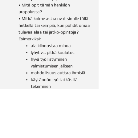
• Mitä opit tämän henkilön
urapolusta?
• Mitkä kolme asiaa ovat sinulle tällä
hetkellä tärkeimpiä, kun pohdit omaa
tulevaa alaa tai jatko-opintoja?
Esimerkiksi:
ala kiinnostaa minua
lyhyt vs. pitkä koulutus
hyvä työllistyminen
valmistumisen jälkeen
mahdollisuus auttaa ihmisiä
käytännön työ tai käsillä
tekeminen
hyvä palkka tai
uramahdollisuudet
mahdollisuus opiskella tietyssä
kaupungissa
työ, jossa voi käyttää omia
vahvuuksia
jne.