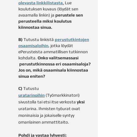
olevasta linkkilistasta
.
Lue
koulutuksen kuvaus (löydät sen
avaamalla linkin) ja
perustele sen
perusteella miksi koulutus
kiinnostaa sinua.
B)
Tutustu linkistä
perustutkintojen
osaamisaloih
in
,
jotka löydät
ePerusteista ammatillisen tutkinnon
kohdalta.
Onko valitsemassasi
perustutkinnossa eri osaamisaloja?
Jos on, mikä osaamisala kiinnostaa
sinua eniten?
C)
Tutustu
uratarinoihin
(Työmarkkinatori)
sivustolla tai etsi itse verkosta
yksi
uratarina.
Ihmisten työurat ovat
moninaisia ja jokaiselle syntyy
omanlainen ammattitaito.
Pohdi ja vastaa lyhyesti: