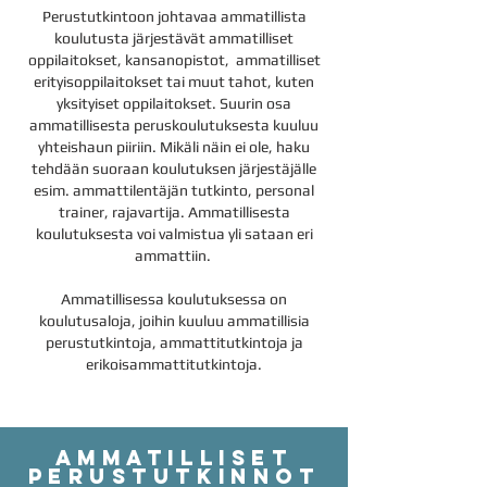
Perustutkintoon johtavaa ammatillista
koulutusta järjestävät ammatilliset
oppilaitokset, kansanopistot, ammatilliset
erityisoppilaitokset tai muut tahot, kuten
yksityiset oppilaitokset. Suurin osa
ammatillisesta peruskoulutuksesta kuuluu
yhteishaun piiriin. Mikäli näin ei ole, haku
tehdään suoraan koulutuksen järjestäjälle
esim. ammattilentäjän tutkinto, personal
trainer, rajavartija. Ammatillisesta
koulutuksesta voi valmistua yli sataan eri
ammattiin.
Ammatillisessa koulutuksessa on
koulutusaloja, joihin kuuluu ammatillisia
perustutkintoja, ammattitutkintoja ja
erikoisammattitutkintoja.
AMMATILlISET
PERUSTUTKINNOT