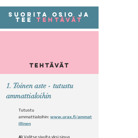
suorita osio ja
tee
tehtävät
Tehtävät
1. Toinen aste - tutustu
ammattialoihin
Tutustu
ammattialoihin:
www.urax.fi/ammat
illinen
A)
Valitse sivulta yksi sinua