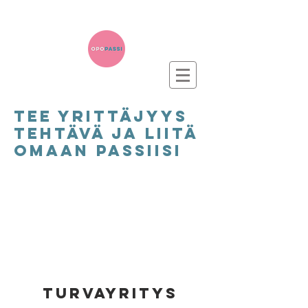
TEe yrittäjyys
tehtävä ja liitä
omaan passiisi
ansaitse 2
pistettä
turvayritys