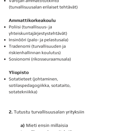
Vartijan ammattitutkinto
(turvallisuusalan erilaiset tehtävät)
Ammattikorkeakoulu
Poliisi (turvallisuus- ja
yhteiskuntajärjestystehtävät)
Insinööri (palo- ja pelastusala)
Tradenomi (turvallisuuden ja
riskienhallinnan koulutus)
Sosionomi (rikosseuraamusala)
Yliopisto
Sotatieteet (
johtaminen
,
sotilaspedagogiikka
,
sotataito,
sotatekniikka)
2.
Tutustu turvallisuusalan yrityksiin
a)
Mieti ensin millaisia