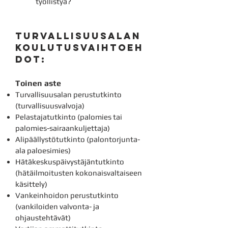
työllistyä?
Tu
rvallisuusalan
Koulutusvaihtoeh
dot:
Toinen aste
Turvallisuusalan perustutkinto
(turvallisuusvalvoja)
Pelastajatutkinto (palomies tai
palomies-sairaankuljettaja)
Alipäällystötutkinto (palontorjunta-
ala paloesimies)
Hätäkeskuspäivystäjäntutkinto
(hätäilmoitusten kokonaisvaltaiseen
käsittely)
Vankeinhoidon perustutkinto
(vankiloiden valvonta- ja
ohjaustehtävät)