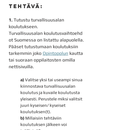
TEHTÄVÄ:
1.
Tutustu turvallisuusalan
koulutukseen.
Turvallisuusalan
koulutusvaihtoehd
ot
Suomessa on listattu alapuolella.
Pääset tutustumaan koulutuksiin
tarkemmin joko
Opintopolun
kautta
tai suoraan oppilaitosten omilla
nettisivuilla.
a)
Valitse yksi tai useampi sinua
kiinnostava turvallisuusalan
koulutus ja kuvaile koulutusta
yleisesti. Perustele miksi valitsit
juuri kyseisen/ kyseiset
koulutuksen(t).
b)
Millaisiin tehtäviin
koulutuksen jälkeen voi