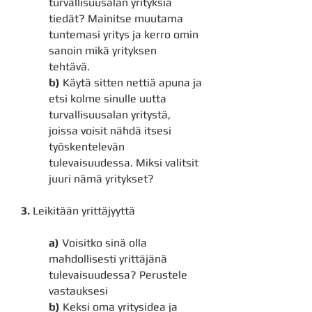
turvallisuusalan yrityksiä
tiedät? Mainitse muutama
tuntemasi yritys ja kerro omin
sanoin mikä yrityksen
tehtävä.
b)
Käytä sitten nettiä apuna ja
etsi kolme sinulle uutta
turvallisuusalan yritystä,
joissa voisit nähdä itsesi
työskentelevän
tulevaisuudessa. Miksi valitsit
juuri nämä yritykset?
3.
Leikitään yrittäjyyttä
a)
Voisitko sinä olla
mahdollisesti yrittäjänä
tulevaisuudessa? Perustele
vastauksesi
b)
Keksi oma yritysidea ja