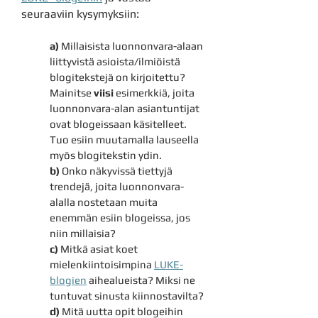
seuraaviin kysymyksiin:
a)
Millaisista luonnonvara-alaan
liittyvistä asioista/ilmiöistä
blogitekstejä on kirjoitettu?
Mainitse
viisi
esimerkkiä, joita
luonnonvara-alan asiantuntijat
ovat blogeissaan käsitelleet.
Tuo esiin muutamalla lauseella
myös blogitekstin ydin.
b)
Onko näkyvissä tiettyjä
trendejä, joita luonnonvara-
alalla nostetaan muita
enemmän esiin blogeissa, jos
niin millaisia?
c)
Mitkä asiat koet
mielenkiintoisimpina
LUKE-
blogien
aihealueista? Miksi ne
tuntuvat sinusta kiinnostavilta?
d)
Mitä uutta opit blogeihin