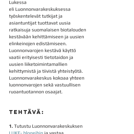
Lukessa
eli
Luonnonvarakeskuksessa
työskentelevät tutkijat ja
asiantuntijat tuottavat uusia
ratkaisuja suomalaisen biotalouden
kestävään kehittämiseen ja uusien
elinkeinojen edistämiseen.
Luonnonvarojen kestävä käyttö
vaatii erityisesti tietotaidon ja
uusien liiketoimintamallien
kehittymistä ja tiivistä yhteistyötä.
Luonnonvarakeskus kokoaa yhteen
luonnonvarojen sekä vastuullisen
ruoantuotannon osaajat.
Tehtävä:
1.
Tutustu Luonnonvarakeskuksen
LUKE- blo
geihin
ja vastaa