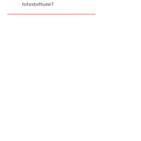
tutustuttuasi?
Toteutus
Kirjallinen tuotos
Aika
75 min = 1 piste
Aihe
Työelämä