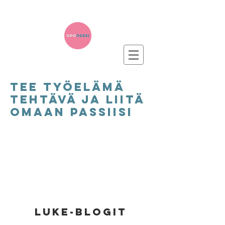
TEe työelämä
tehtävä ja liitä
omaan passiisi
ansaitse
1
piste
luke-blogit