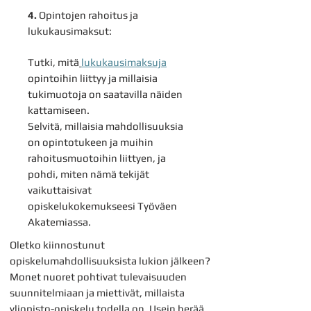
4.
Opintojen rahoitus ja
lukukausimaksut:
Tutki, mitä
lukukausimaksuja
opintoihin liittyy ja millaisia
tukimuotoja on saatavilla näiden
kattamiseen.
Selvitä, millaisia mahdollisuuksia
on opintotukeen ja muihin
rahoitusmuotoihin liittyen, ja
pohdi, miten nämä tekijät
vaikuttaisivat
opiskelukokemukseesi Työväen
Akatemiassa.
Oletko kiinnostunut
opiskelumahdollisuuksista lukion jälkeen?
Monet nuoret pohtivat tulevaisuuden
suunnitelmiaan ja miettivät, millaista
yliopisto-opiskelu todella on. Usein herää