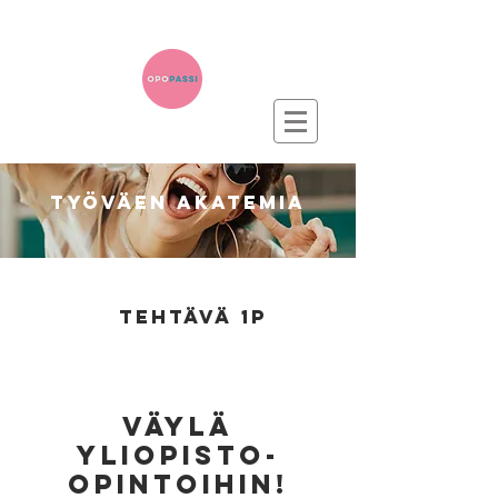
työväen akatemia
tee
tehtävä 1p
ja
tutustu
korkeakouluun
väylä
yliopisto-
opintoihin!