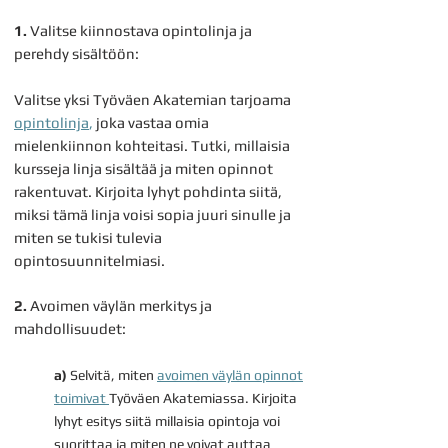
1.
Valitse kiinnostava opintolinja ja
perehdy sisältöön:
Valitse yksi Työväen Akatemian tarjoama
opintolinja
,
joka vastaa omia
mielenkiinnon kohteitasi. Tutki, millaisia
kursseja linja sisältää ja miten opinnot
rakentuvat. Kirjoita lyhyt pohdinta siitä,
miksi tämä linja voisi sopia juuri sinulle ja
miten se tukisi tulevia
opintosuunnitelmiasi.
2.
Avoimen väylän merkitys ja
mahdollisuudet:
a)
Selvitä, miten
avoimen väylän opinnot
toimivat
Työväen Akatemiassa. Kirjoita
lyhyt esitys siitä millaisia opintoja voi
suorittaa ja miten ne voivat auttaa