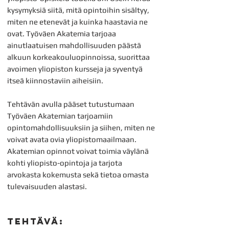
kysymyksiä siitä, mitä opintoihin sisältyy,
miten ne etenevät ja kuinka haastavia ne
ovat. Työväen Akatemia tarjoaa
ainutlaatuisen mahdollisuuden päästä
alkuun korkeakouluopinnoissa, suorittaa
avoimen yliopiston kursseja ja syventyä
itseä kiinnostaviin aiheisiin.
Tehtävän avulla pääset tutustumaan
Työväen Akatemian tarjoamiin
opintomahdollisuuksiin ja siihen, miten ne
voivat avata ovia yliopistomaailmaan.
Akatemian opinnot voivat toimia väylänä
kohti yliopisto-opintoja ja tarjota
arvokasta kokemusta sekä tietoa omasta
tulevaisuuden alastasi.
TEHTÄVÄ: