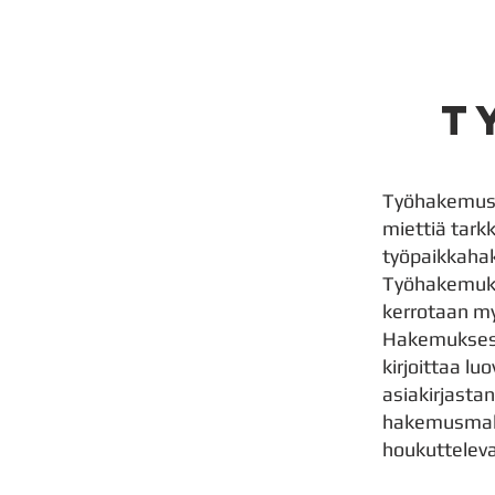
t
Työhakemus o
miettiä tark
työpaikkahak
Työhakemukse
kerrotaan my
Hakemuksess
kirjoittaa lu
asiakirjastan
hakemusmall
houkuttelev