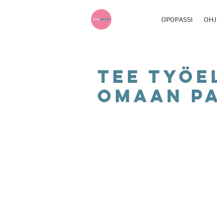
OPOPASSI
OHJ
TEe työe
omaan pa