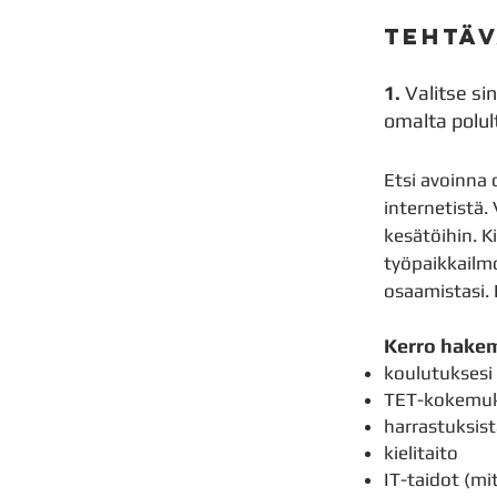
TEHTÄ
1.
Valitse si
omalta polul
Etsi avoinna o
internetistä.
kesätöihin. K
työpaikkailmo
osaamistasi. 
Kerro hake
koulutuksesi
TET-kokemu
harrastuksis
kielitaito
IT-taidot (mi