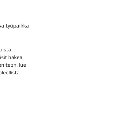
ava työpaikka
uista
isit hakea
n teon, lue
leellista