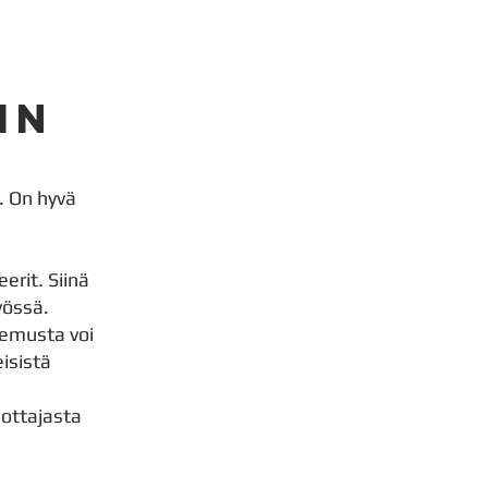
in
. On hyvä
erit. Siinä
yössä.
kemusta voi
eisistä
ottajasta