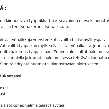
VÄ:
nua kiinnostava työpaikka tai etsi avoinna oleva kiinnost
tasi ja tee työhakemus työpaikkaan.
levia työpaikkoja yritysten kotisivuilta tai työnvälityspalvel
 Voit valita työpaikan myös sellaisesta työpaikasta, jonne vo
irjoita hakemus työpaikkaan. Ennen kuin aloitat hakemukse
itus huolella ja korosta hakemuksessa tehtävän kannalta o
Kiinnitä erityistä huomiota kiinnostavaan aloitukseen!
muksessasi:
ksesi
tasi
tä tietokoneohjelmia osaat käyttää)