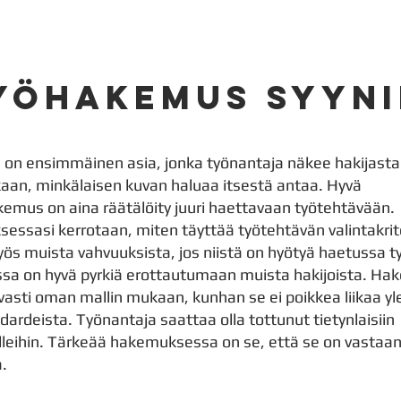
yöhakemus syyni
n ensimmäinen asia, jonka työnantaja näkee hakijasta
kaan, minkälaisen kuvan haluaa itsestä antaa. Hyvä
emus on aina räätälöity juuri haettavaan työtehtävään.
ssasi kerrotaan, miten täyttää työtehtävän valintakrite
ös muista vahvuuksista, jos niistä on hyötyä haetussa t
a on hyvä pyrkiä erottautumaan muista hakijoista. Ha
ovasti oman mallin mukaan, kunhan se ei poikkea liikaa yl
dardeista. Työnantaja saattaa olla tottunut tietynlaisiin
eihin. Tärkeää hakemuksessa on se, että se on vastaan
a.