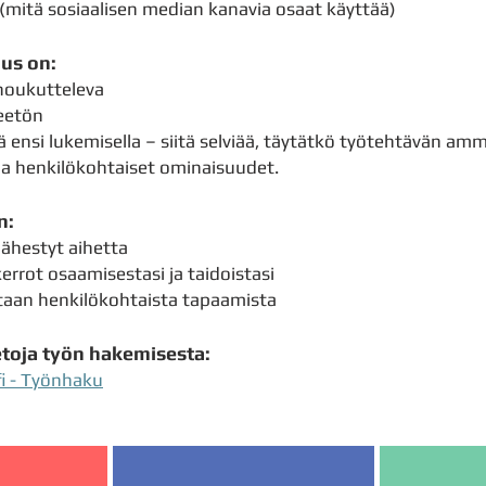
 (mitä sosiaalisen median kanavia osaat käyttää)
us on:
 houkutteleva
heetön
ensi lukemisella – siitä selviää, täytätkö työtehtävän amma
ja henkilökohtaiset ominaisuudet.
n:
lähestyt aihetta
errot osaamisestasi ja taidoistasi
otaan henkilökohtaista tapaamista
ietoja työn hakemisesta:
i - Työnhaku