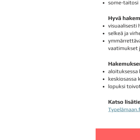
some-taitosi
Hyvä hakem
visuaalisesti
selkeä ja vir
ymmärrettävä 
vaatimukset 
Hakemukse
aloituksessa 
keskiosassa k
lopuksi toiv
Katso lisät
Tyoelämaan.f