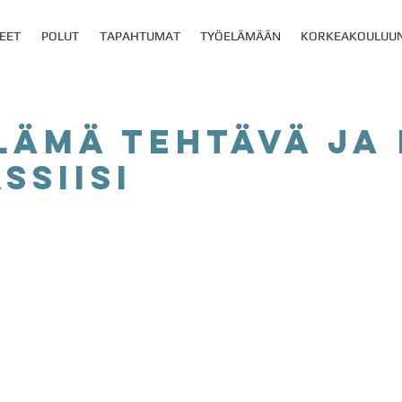
EET
POLUT
TAPAHTUMAT
TYÖELÄMÄÄN
KORKEAKOULUU
lämä tehtävä ja 
ssiisi
ansaitse 1 piste