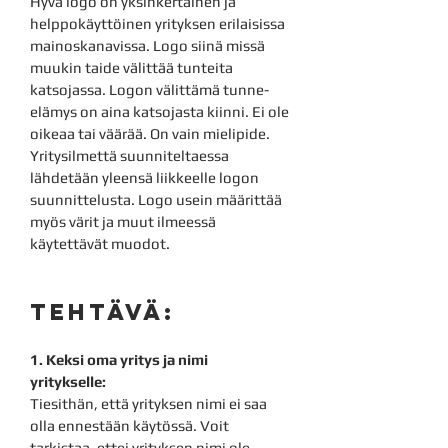
Hyvä logo on yksinkertainen ja
helppokäyttöinen yrityksen erilaisissa
mainoskanavissa. Logo siinä missä
muukin taide välittää tunteita
katsojassa. Logon välittämä tunne-
elämys on aina katsojasta kiinni. Ei ole
oikeaa tai väärää. On vain mielipide.
Yritysilmettä suunniteltaessa
lähdetään yleensä liikkeelle logon
suunnittelusta. Logo usein määrittää
myös värit ja muut ilmeessä
käytettävät muodot.
TE
HTÄVÄ
:
1. Keksi oma yritys ja nimi
yritykselle:
Tiesithän, että yrityksen nimi ei saa
olla ennestään käytössä. Voit
tarkistaa, ettei yrityksen nimi ole