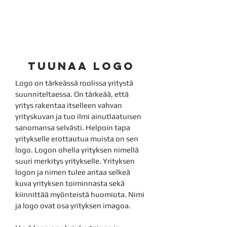
ansaitse 2
pisteTTÄ
tuunaa logo
Logo on tärkeässä roolissa yritystä
suunniteltaessa. On tärkeää, että
yritys rakentaa itselleen vahvan
yrityskuvan ja tuo ilmi ainutlaatuisen
sanomansa selvästi. Helpoin tapa
yritykselle erottautua muista on sen
logo. Logon ohella yrityksen nimellä
suuri merkitys yritykselle. Yrityksen
logon ja nimen tulee antaa selkeä
kuva yrityksen toiminnasta sekä
kiinnittää myönteistä huomiota. Nimi
ja logo ovat osa yrityksen imagoa.