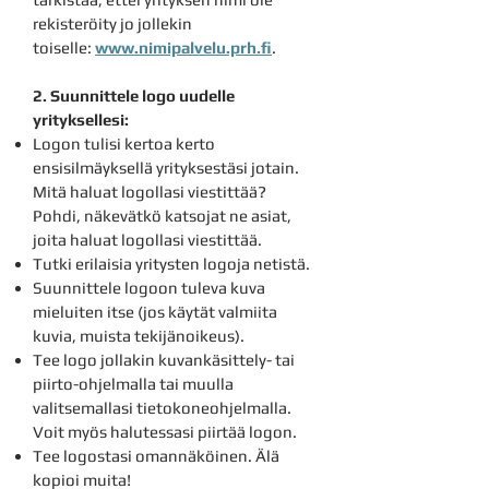
rekisteröity jo jollekin
toiselle:
www.nimipalvelu.prh.fi
.
2. Suunnittele logo uudelle
yrityksellesi:
Logon tulisi kertoa kerto
ensisilmäyksellä yrityksestäsi jotain.
Mitä haluat logollasi viestittää?
Pohdi, näkevätkö katsojat ne asiat,
joita haluat logollasi viestittää.
Tutki erilaisia yritysten logoja netistä.
Suunnittele logoon tuleva kuva
mieluiten itse (jos käytät valmiita
kuvia, muista tekijänoikeus).
Tee logo jollakin kuvankäsittely- tai
piirto-ohjelmalla tai muulla
valitsemallasi tietokoneohjelmalla.
Voit myös halutessasi piirtää logon.
Tee logostasi omannäköinen. Älä
kopioi muita!