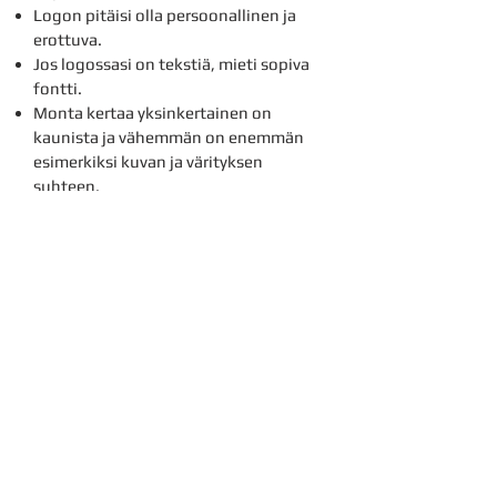
Logon pitäisi olla persoonallinen ja
erottuva.
Jos logossasi on tekstiä, mieti sopiva
fontti.
Monta kertaa yksinkertainen on
kaunista ja vähemmän on enemmän
esimerkiksi kuvan ja värityksen
suhteen.
Hyvä logo kestää aikaa eli on ajaton.
3. Analysoi työvaiheet lyhyesti:
Tee lopuksi lyhyt analyysi miksi
päädyit kyseiseen yrityksen nimeen ja
miksi teit logostasi juuri tietynlaisen.
Mitä olet halunnut viestittää logollasi.
Millaista yritysimagoa logollasi
tavoittelet? Pyydä tuttavia arvioimaan
logoasi. Näkevätkö katsojat ne asiat
joita haluat logollasi välittää? Kerro
miten teit logon ja mitä ohjelmia tai