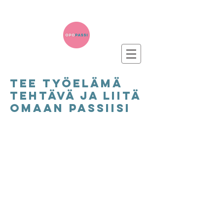
TEe työelämä
tehtävä ja liitä
omaan passiisi
Työelämä-
tehtävä 2p