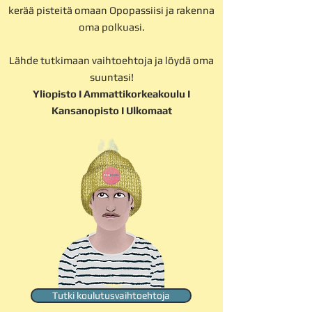
kerää pisteitä omaan Opopassiisi ja rakenna
oma polkuasi.
Lähde tutkimaan vaihtoehtoja ja löydä oma
suuntasi!
Yliopisto I Ammattikorkeakoulu I
Kansanopisto I Ulkomaat
Tutki koulutusvaihtoehtoja