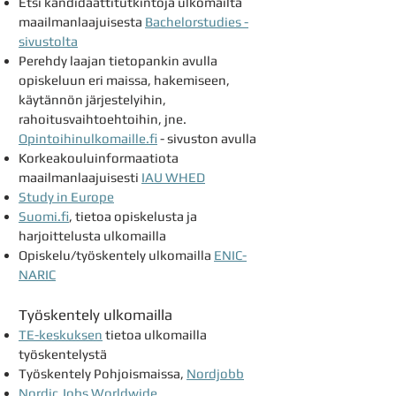
Etsi kandidaattitutkint
oja ulkom
ailta
maailm
anlaajuises
ta
Bachelorstudies -
sivustolta
Perehdy
laajan tietopankin avulla
opiskeluun eri maissa, hakemiseen,
käytännön järjestelyihin,
rahoitusvaihtoehtoihin, jne.
Opintoihinulkomaille.fi
- sivuston avulla
Korkeakouluinformaatiota
maailmanlaajuisesti
IAU WHED
Study in Europe
Suomi.fi
, tietoa opiskelusta ja
harjoittelusta ulkomailla
Opiskelu/työskentely ulkomailla
ENIC-
NARIC
Työskentely ulkomailla
TE-keskuksen
tietoa ulkomailla
työskentelystä
Työskentely Pohjoismaissa,
Nordjobb
Nordic Jobs Worldwide