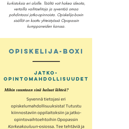
kurkistuksia eri aloille. Täältä voit hakea ideoita,
vertailla vaihtoehtoja ja syventää omaa
pohdintaasi jatko-opinnoista.
Opiskelija-boxin
sisällöt on koottu yhteistyössä Opopassin
kumppaneiden kanssa.
Opiskelija-boxi
JATKO-
OPINTOmahdollisuudet
Mihin suuntaan sinä haluat lähteä?
Syvennä tietojasi eri
opiskelumahdollisuuksista!
Tutustu
kiinnostaviin oppilaitoksiin ja jatko-
opintovaihtoehtoihin
Opopassin
Korkeakouluun-
osiossa. Tee tehtäviä ja