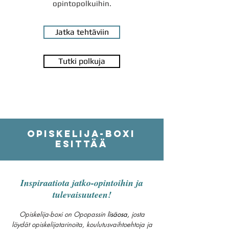
opintopolkuihin.
Jatka tehtäviin
Tutki polkuja
Opiskelija-boxi
esittää
Inspiraatiota jatko-opintoihin ja
tulevaisuuteen!
Opiskelija-boxi on Opopassin
lisäosa
,
josta
löydät opiskelijatarinoita, koulutusvaihtoehtoja ja