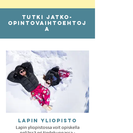
Tutki jatko-
opintovaihtoehtoj
a
Lapin yliopisto
Lapin yliopistossa voit opiskella
neljässä eri tiedekunnassa -