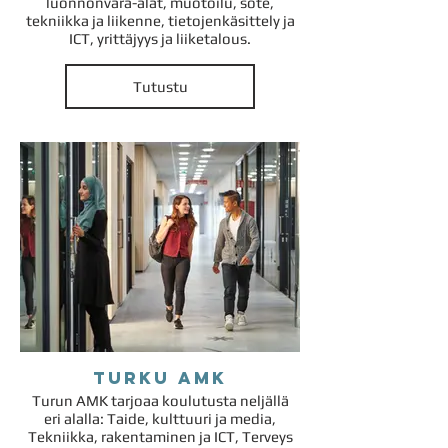
luonnonvara-alat, muotoilu, sote,
tekniikka ja liikenne, tietojenkäsittely ja
ICT, yrittäjyys ja liiketalous.
Tutustu
Turku AMK
Turun AMK tarjoaa koulutusta neljällä
eri alalla: Taide, kulttuuri ja media,
Tekniikka, rakentaminen ja ICT, Terveys