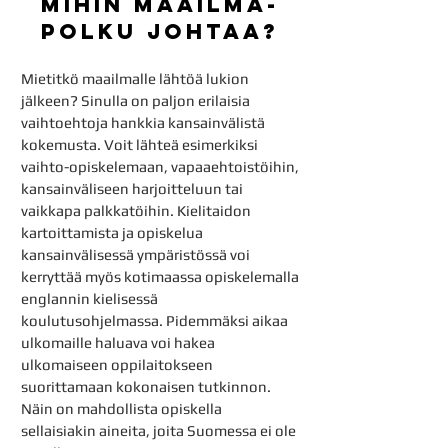
mIHIN maailma-
POLKU JOHTAA?
Mietitkö maailmalle lähtöä lukion
jälkeen? Sinulla on paljon erilaisia
vaihtoehtoja hankkia kansainvälistä
kokemusta. Voit lähteä esimerkiksi
vaihto-opiskelemaan, vapaaehtoistöihin,
kansainväliseen harjoitteluun tai
vaikkapa palkkatöihin. Kielitaidon
kartoitt
amista ja opiskelua
kansainvälisessä ympäristössä voi
kerryttää myös kotimaassa opiskelemalla
englannin kielisessä
koulutusohjelmassa. Pidemmäksi aikaa
ulkomaille haluava voi hakea
ulkomaiseen oppilaitokseen
suorittamaan kokonaisen tutkinnon.
Näin on mahdollista opiskella
sellaisiakin aineita, joita Suomessa ei ole