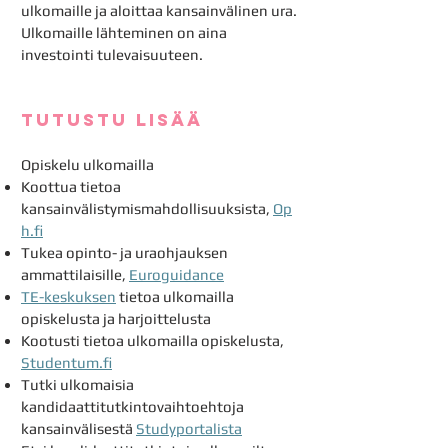
ulkomaille ja aloittaa kansainvälinen ura.
Ulkomaille lähteminen on aina
investointi tulevaisuuteen.
tutustu lisää
Opiskelu ulkomailla
Koottua tietoa
kansainvälistymismahdollisuuksista,
Op
h.fi
Tukea opinto- ja uraohjauksen
ammattilaisille,
Euroguidance
TE-keskuksen
tietoa ulkomailla
opiskelusta ja harjoittelusta
Kootusti tietoa ulkomailla opiskelusta,
Studentum.fi
Tutki ulkomaisia
kandidaattitutkintovaihtoehtoja
kansainvälisestä
Studyportalista