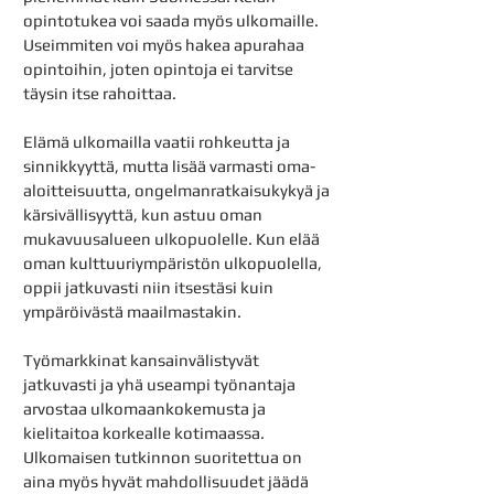
opintotukea voi saada myös ulkomaille.
Useimmiten voi myös hakea apurahaa
opintoihin, joten opintoja ei tarvitse
täysin itse rahoittaa.
Elämä ulkomailla vaatii rohkeutta ja
sinnikkyyttä, mutta lisää varmasti oma-
aloitteisuutta, ongelmanratkaisukykyä ja
kärsivällisyyttä, kun astuu oman
mukavuusalueen ulkopuolelle. Kun elää
oman kulttuuriympäristön ulkopuolella,
oppii jatkuvasti niin itsestäsi kuin
ympäröivästä maailmastakin.
Työmarkkinat kansainvälistyvät
jatkuvasti ja yhä useampi työnantaja
arvostaa ulkomaankokemusta ja
kielitaitoa korkealle kotimaassa.
Ulkomaisen tutkinnon suoritettua on
aina myös hyvät mahdollisuudet jäädä