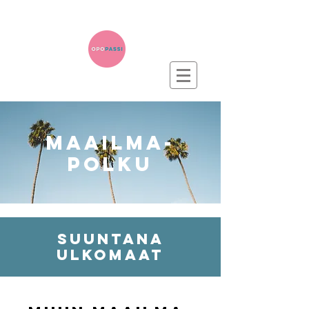
maailma-
polku
suuntana
ulkomaat