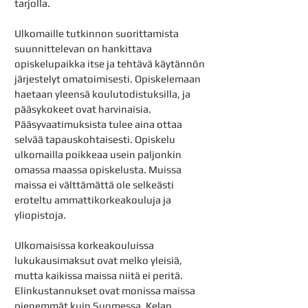
tarjolla.
Ulkomaille tutkinnon suorittamista
suunnittelevan on hankittava
opiskelupaikka itse ja tehtävä käytännön
järjestelyt omatoimisesti. Opiskelemaan
haetaan yleensä koulutodistuksilla, ja
pääsykokeet ovat harvinaisia.
Pääsyvaatimuksista tulee aina ottaa
selvää tapauskohtaisesti. Opiskelu
ulkomailla poikkeaa usein paljonkin
omassa maassa opiskelusta. Muissa
maissa ei välttämättä ole selkeästi
eroteltu ammattikorkeakouluja ja
yliopistoja.
Ulkomaisissa korkeakouluissa
lukukausimaksut ovat melko yleisiä,
mutta kaikissa maissa niitä ei peritä.
Elinkustannukset ovat monissa maissa
pienemmät kuin Suomessa. Kelan