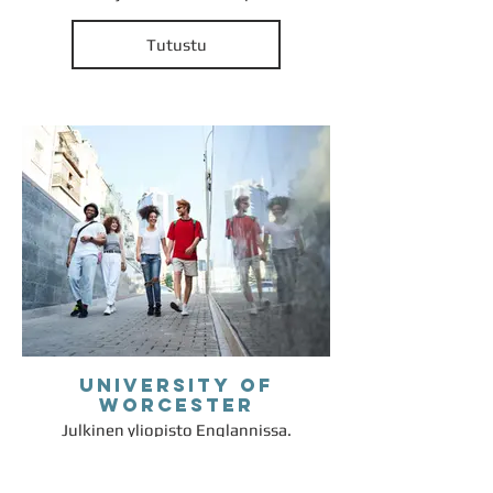
Tutustu
University of
Worcester
Julkinen yliopisto Englannissa.
Yliopisto tarjoaa monipuolisia
koulutusaloja, kuten liiketoimintaa,
ICT:tä, kasvatustieteitä, oikeustieteitä,