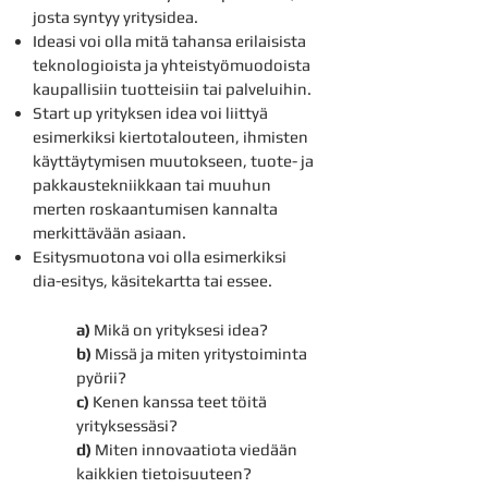
josta syntyy yritysidea.
Ideasi voi olla mitä tahansa erilaisista
teknologioista ja yhteistyömuodoista
kaupallisiin tuotteisiin tai palveluihin.
Start up yrityksen idea voi liittyä
esimerkiksi kiertotalouteen, ihmisten
käyttäytymisen muutokseen, tuote- ja
pakkaustekniikkaan tai muuhun
merten roskaantumisen kannalta
merkittävään asiaan.
Esitysmuotona voi olla esimerkiksi
dia-esitys, käsitekartta tai essee.
a)
Mikä on yrityksesi idea?
b)
Missä ja miten yritystoiminta
pyörii?
c)
Kenen kanssa teet töitä
yrityksessäsi?
d)
Miten innovaatiota viedään
kaikkien tietoisuuteen?