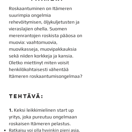
Roskaantuminen on Itämeren
suurimpia ongelmia
rehevöitymisen, öljykuljetusten ja
vieraslajien ohella. Suomen
merenrantojen roskista pääosa on
muovia: vaahtomuovia,
muovikasseja, muovipakkauksia
sekä niiden korkkeja ja kansia.
Oletko miettinyt miten voisit
henkilökohtaisesti vähentää
Itämeren roskaantumisongelmaa?
TEHTÄVÄ:
1.
Keksi leikkimielinen start up
yritys, joka pureutuu ongelmaan
roskaisen Itämeren pelastus.
Ratkaisu voi olla hyvinkin pieni asia,