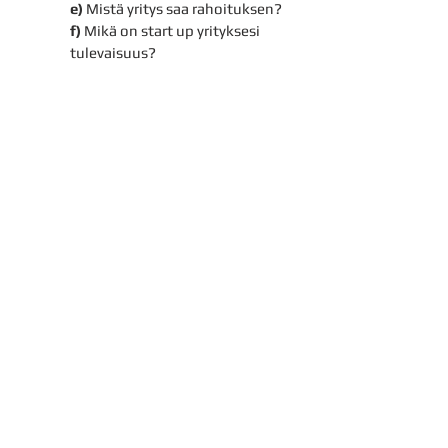
e)
Mistä yritys saa rahoituksen?
f)
Mikä on start up yrityksesi
tulevaisuus?
Toteutus
Dia-esitys, essee,
käsitekartta
Aika
75min = 1 piste
Aihe
Yrittäjyys