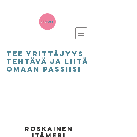
TEe yrittäjyys
tehtävä ja liitä
omaan passiisi
ansaitse 1 piste
roskainen
itämeri