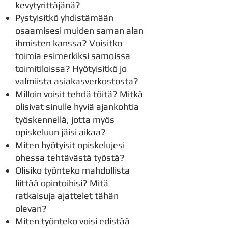
kevytyrittäjänä?
Pystyisitkö yhdistämään
osaamisesi muiden saman alan
ihmisten kanssa? Voisitko
toimia esimerkiksi samoissa
toimitiloissa? Hyötyisitkö jo
valmiista asiakasverkostosta?
Milloin voisit tehdä töitä? Mitkä
olisivat sinulle hyviä ajankohtia
työskennellä, jotta myös
opiskeluun jäisi aikaa?
Miten hyötyisit opiskelujesi
ohessa tehtävästä työstä?
Olisiko työnteko mahdollista
liittää opintoihisi? Mitä
ratkaisuja ajattelet tähän
olevan?
Miten työnteko voisi edistää