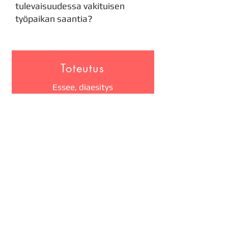
tulevaisuudessa vakituisen
työpaikan saantia?
Toteutus
E
ssee, diaesitys
tai raportti.
Aika
75 min = 1 piste
Aihe
Yrittäjyys